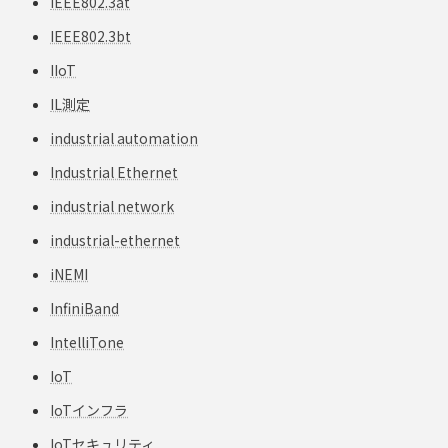
IEEE802.3at
IEEE802.3bt
IIoT
IL測定
industrial automation
Industrial Ethernet
industrial network
industrial-ethernet
iNEMI
InfiniBand
IntelliTone
IoT
IoTインフラ
IoTセキュリティ