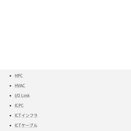
GigaREACH XL
GIGAスクール構想
H12-TPCC 5
HART
HCF
HFCフリー
HFS-TPCC 6A(S) PATCH-FA
HPC
HVAC
I/O Link
ICPC
ICTインフラ
ICTケーブル