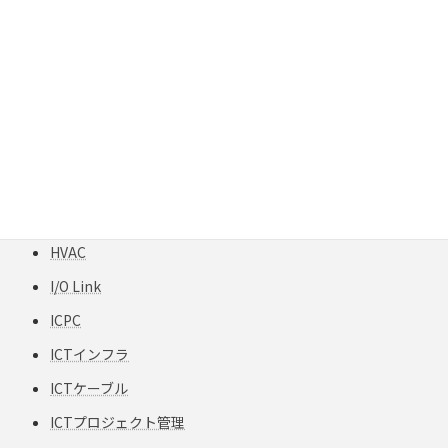
GIGAスクール構想
H12-TPCC 5
HART
HCF
HFCフリー
HFS-TPCC 6A(S) PATCH-FA
HPC
HVAC
I/O Link
ICPC
ICTインフラ
ICTケーブル
ICTプロジェクト管理