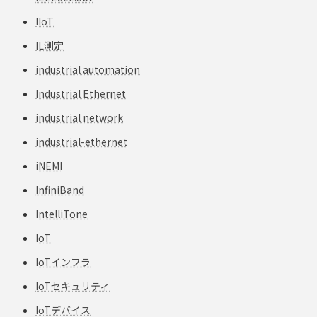
IIoT
IL測定
industrial automation
Industrial Ethernet
industrial network
industrial-ethernet
iNEMI
InfiniBand
IntelliTone
IoT
IoTインフラ
IoTセキュリティ
IoTデバイス