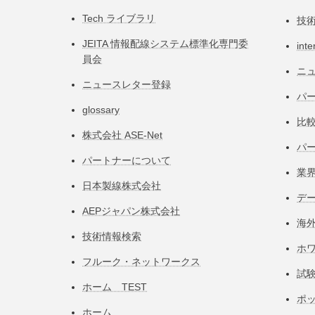
Tech ライブラリ
技
JEITA 情報配線システム標準化専⾨委
inte
員会
ニ
ニュースレター登録
パー
glossary
比
株式会社 ASE-Net
パ
パートナーについて
業
日本製線株式会社
デ
AEPジャパン株式会社
海
技術情報検索
ホ
フルーク・ネットワークス
試
ホーム TEST
ポ
ホーム