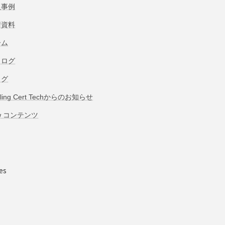
入事例
術資料
ーム
タログ
ログ
bling Cert Techからのお知らせ
w コンテンツ
es