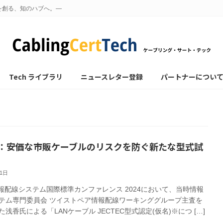
を創る、知のハブへ。—
Tech ライブラリ
ニュースレター登録
パートナーについ
：安価な市販ケーブルのリスクを防ぐ新たな型式試
月1日
A 情報配線システム国際標準カンファレンス 2024において、当時情報
テム専門委員会 ツイストペア情報配線ワーキンググループ主査を
浅香氏による「LANケーブル JECTEC型式認定(仮名)※につ […]