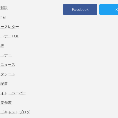
術解説
Facebook
X
rnal
ュースレター
トナーTOP
較表
ートナー
界ニュース
ータシート
外記事
ワイト・ペーパー
験要領書
ッドキャストブログ