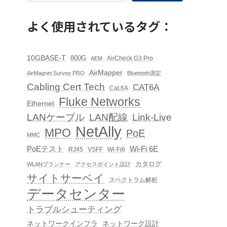
よく使用されているタグ：
10GBASE-T
800G
AirCheck G3 Pro
AEM
AirMapper
AirMagnet Survey PRO
Bluetooth測定
Cabling Cert Tech
CAT6A
Cat.6A
Fluke Networks
Ethernet
LAN配線
Link-Live
LANケーブル
NetAlly
MPO
PoE
MMC
PoEテスト
Wi-Fi 6E
RJ45
VSFF
Wi-Fi6
カタログ
WLANプランナー
アクセスポイント設計
サイトサーベイ
スペクトラム解析
データセンター
トラブルシューティング
ネットワークインフラ
ネットワーク設計