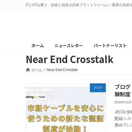
コ
ナ
ITとOTを繋ぐ、技術と知見の共有プラットフォーム— 業界の未来
ン
ビ
テ
ゲ
ン
ー
ツ
シ
へ
ョ
ホーム
ニュースレター
パートナーリスト
ス
ン
Near End Crosstalk
キ
に
ッ
移
プ
動
ホーム
Near End Crosstalk
ブログ
ブログ
験制度
2024年10
JEIT
配線シス
務めていた