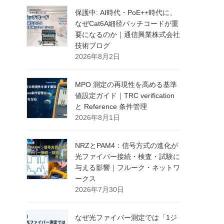
保護中: AI時代・PoE++時代に、
なぜCat6A細径パッチコードが重
要になるのか｜通信興業株式会社
技術ブログ
2026年8月2日
MPO 測定の再現性を高める基準
値設定ガイド｜TRC verification
と Reference 条件管理
2026年8月1日
NRZとPAM4：信号方式の進化が
光ファイバー接続・検査・試験に
与える影響｜フルーク・ネットワ
ークス
2026年7月30日
なぜ光ファイバー測定では「1ジ