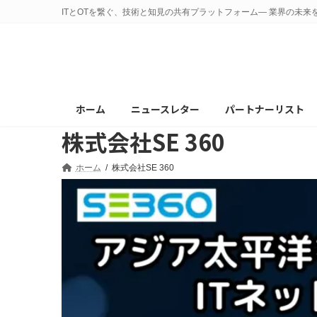
コ
ナ
ITとOTを繋ぐ、技術と知見の共有プラットフォーム— 業界の未来
ン
ビ
テ
ゲ
ン
ー
ツ
シ
へ
ョ
ホーム
ニュースレター
パートナーリスト
ス
ン
株式会社SE 360
キ
に
ッ
移
プ
動
ホーム
株式会社SE 360