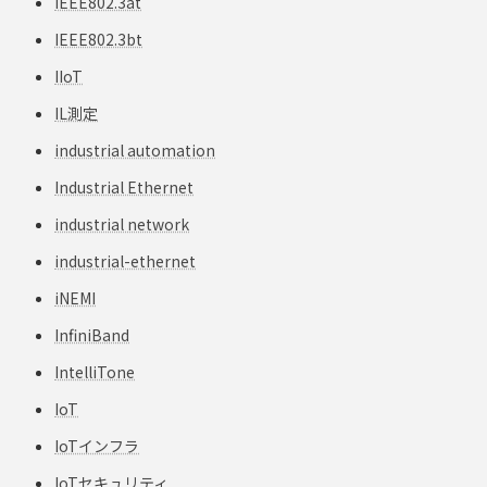
IEEE802.3at
IEEE802.3bt
IIoT
IL測定
industrial automation
Industrial Ethernet
industrial network
industrial-ethernet
iNEMI
InfiniBand
IntelliTone
IoT
IoTインフラ
IoTセキュリティ