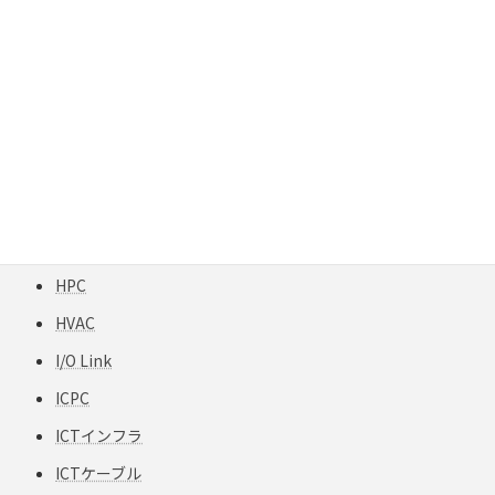
GigaREACH XL
GIGAスクール構想
H12-TPCC 5
HART
HCF
HFCフリー
HFS-TPCC 6A(S) PATCH-FA
HPC
HVAC
I/O Link
ICPC
ICTインフラ
ICTケーブル