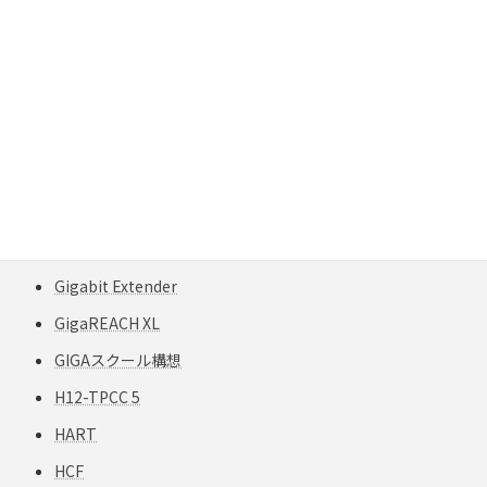
FlukeNetworks
FTPケーブル
FTTH
FXTP
FXTP構造
G50
G62.5
Gigabit Extender
GigaREACH XL
GIGAスクール構想
H12-TPCC 5
HART
HCF