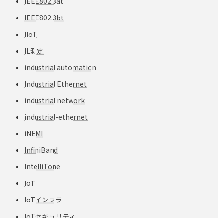
IEEE802.3at
IEEE802.3bt
IIoT
IL測定
industrial automation
Industrial Ethernet
industrial network
industrial-ethernet
iNEMI
InfiniBand
IntelliTone
IoT
IoTインフラ
IoTセキュリティ