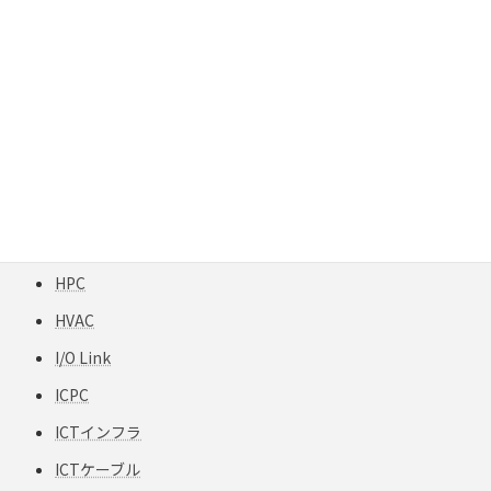
GigaREACH XL
GIGAスクール構想
H12-TPCC 5
HART
HCF
HFCフリー
HFS-TPCC 6A(S) PATCH-FA
HPC
HVAC
I/O Link
ICPC
ICTインフラ
ICTケーブル