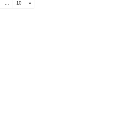
固
…
10
»
定
ペ
ー
ジ