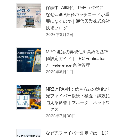
保護中: AI時代・PoE++時代に、
なぜCat6A細径パッチコードが重
要になるのか｜通信興業株式会社
技術ブログ
2026年8月2日
MPO 測定の再現性を高める基準
値設定ガイド｜TRC verification
と Reference 条件管理
2026年8月1日
NRZとPAM4：信号方式の進化が
光ファイバー接続・検査・試験に
与える影響｜フルーク・ネットワ
ークス
2026年7月30日
なぜ光ファイバー測定では「1ジ