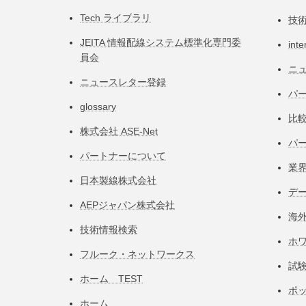
Tech ライブラリ
技
JEITA 情報配線システム標準化専⾨委
inte
員会
ニ
ニュースレター登録
パー
glossary
比
株式会社 ASE-Net
パ
パートナーについて
業
日本製線株式会社
デ
AEPジャパン株式会社
海
技術情報検索
ホ
フルーク・ネットワークス
試
ホーム TEST
ポ
ホーム