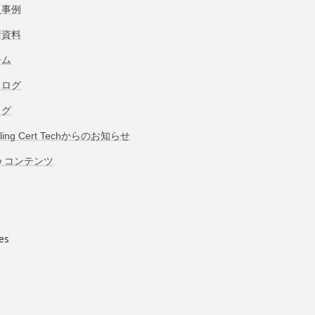
入事例
術資料
ーム
タログ
ログ
bling Cert Techからのお知らせ
w コンテンツ
es