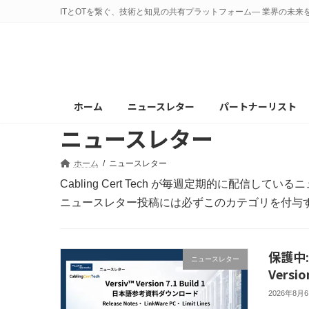
コ
ナ
ITとOTを繋ぐ、技術と知見の共有プラットフォーム— 業界の未来
ン
ビ
テ
ゲ
ン
ー
ツ
シ
へ
ョ
ホーム
ニュースレター
パートナーリスト
ス
ン
ニュースレター
キ
に
ッ
移
プ
動
ホーム
ニュースレター
Cabling Cert Tech が毎週定期的に配信
ニュースレター投稿には必ずこのカテゴリを付与
保護中:
ニュースレター
Vers
2026年8月