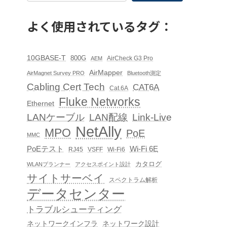
よく使用されているタグ：
10GBASE-T
800G
AirCheck G3 Pro
AEM
AirMapper
AirMagnet Survey PRO
Bluetooth測定
Cabling Cert Tech
CAT6A
Cat.6A
Fluke Networks
Ethernet
LAN配線
Link-Live
LANケーブル
NetAlly
MPO
PoE
MMC
PoEテスト
Wi-Fi 6E
RJ45
VSFF
Wi-Fi6
カタログ
WLANプランナー
アクセスポイント設計
サイトサーベイ
スペクトラム解析
データセンター
トラブルシューティング
ネットワークインフラ
ネットワーク設計