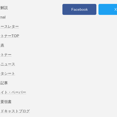
術解説
Facebook
X
rnal
ュースレター
トナーTOP
較表
ートナー
界ニュース
ータシート
外記事
ワイト・ペーパー
験要領書
ッドキャストブログ