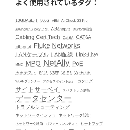
よく使用されているタグ：
10GBASE-T
800G
AirCheck G3 Pro
AEM
AirMapper
AirMagnet Survey PRO
Bluetooth測定
Cabling Cert Tech
CAT6A
Cat.6A
Fluke Networks
Ethernet
LAN配線
Link-Live
LANケーブル
NetAlly
MPO
PoE
MMC
PoEテスト
Wi-Fi 6E
RJ45
VSFF
Wi-Fi6
カタログ
WLANプランナー
アクセスポイント設計
サイトサーベイ
スペクトラム解析
データセンター
トラブルシューティング
ネットワークインフラ
ネットワーク設計
ヒートマップ
ネットワーク診断
パフォーマンステスト