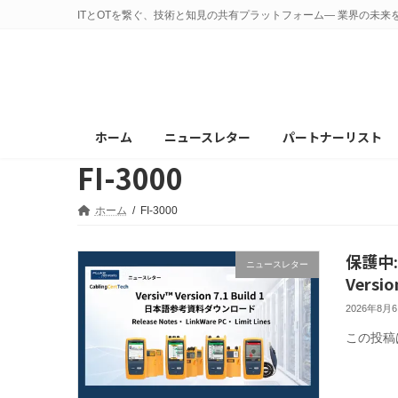
コ
ナ
ITとOTを繋ぐ、技術と知見の共有プラットフォーム— 業界の未来
ン
ビ
テ
ゲ
ン
ー
ツ
シ
へ
ョ
ホーム
ニュースレター
パートナーリスト
ス
ン
FI-3000
キ
に
ッ
移
プ
動
ホーム
FI-3000
保護中:
ニュースレター
Vers
2026年8月
この投稿