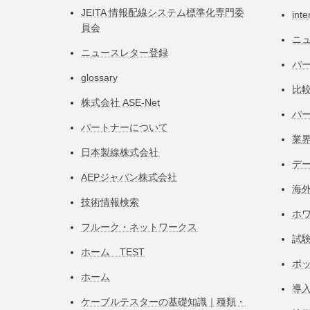
JEITA 情報配線システム標準化専⾨委
inte
員会
ニ
ニュースレター登録
パー
glossary
比
株式会社 ASE-Net
パ
パートナーについて
業
日本製線株式会社
デ
AEPジャパン株式会社
海
技術情報検索
ホ
フルーク・ネットワークス
試
ホーム TEST
ポ
ホーム
導
ケーブルテスターの基礎知識｜種類・