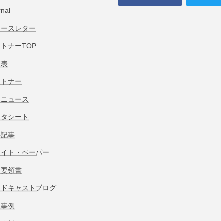
rnal
ュースレター
トナーTOP
較表
ートナー
界ニュース
ータシート
外記事
ワイト・ペーパー
験要領書
ッドキャストブログ
入事例