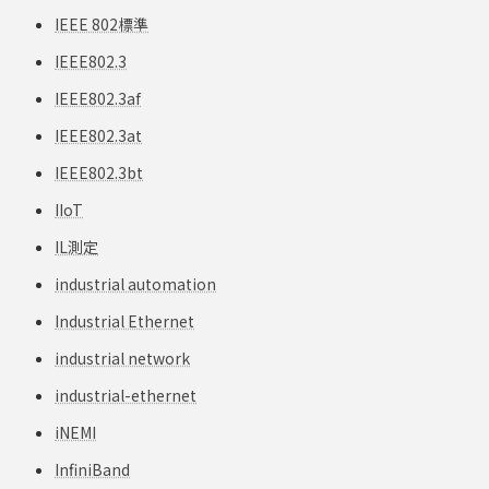
IEEE 802標準
IEEE802.3
IEEE802.3af
IEEE802.3at
IEEE802.3bt
IIoT
IL測定
industrial automation
Industrial Ethernet
industrial network
industrial-ethernet
iNEMI
InfiniBand