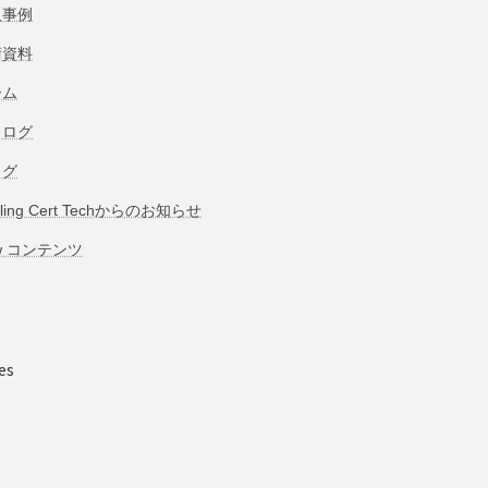
入事例
術資料
ーム
タログ
ログ
bling Cert Techからのお知らせ
w コンテンツ
es