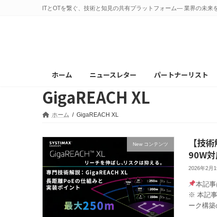
コ
ナ
ITとOTを繋ぐ、技術と知見の共有プラットフォーム— 業界の未来
ン
ビ
テ
ゲ
ン
ー
ツ
シ
へ
ョ
ホーム
ニュースレター
パートナーリスト
ス
ン
GigaREACH XL
キ
に
ッ
移
プ
動
ホーム
GigaREACH XL
【技術解
New コンテンツ
90W対
2026年2月
本記事
※ 本記
ーク構築