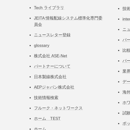
Tech ライブラリ
技
JEITA 情報配線システム標準化専⾨委
inte
員会
ニ
ニュースレター登録
パー
glossary
比
株式会社 ASE-Net
パ
パートナーについて
業
日本製線株式会社
デ
AEPジャパン株式会社
海
技術情報検索
ホ
フルーク・ネットワークス
試
ホーム TEST
ポ
ホーム