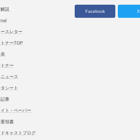
術解説
Facebook
X
rnal
ュースレター
トナーTOP
較表
ートナー
界ニュース
ータシート
外記事
ワイト・ペーパー
験要領書
ッドキャストブログ