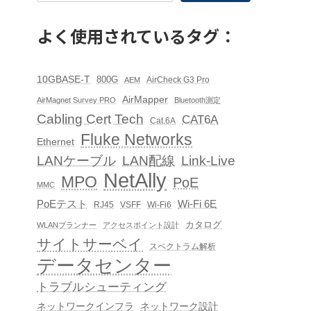
よく使用されているタグ：
10GBASE-T
800G
AirCheck G3 Pro
AEM
AirMapper
AirMagnet Survey PRO
Bluetooth測定
Cabling Cert Tech
CAT6A
Cat.6A
Fluke Networks
Ethernet
LAN配線
Link-Live
LANケーブル
NetAlly
MPO
PoE
MMC
PoEテスト
Wi-Fi 6E
RJ45
VSFF
Wi-Fi6
カタログ
WLANプランナー
アクセスポイント設計
サイトサーベイ
スペクトラム解析
データセンター
トラブルシューティング
ネットワークインフラ
ネットワーク設計