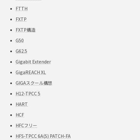
FTTH
FXTP
FXTP構造
G50
G62.5
Gigabit Extender
GigaREACH XL
GIGAスクール構想
H12-TPCC 5
HART
HCF
HFCフリー
HFS-TPCC 6A(S) PATCH-FA