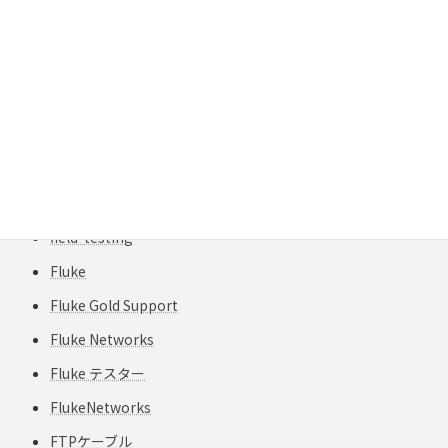
Fiber Inspection
Fiber Optics
Fiber Polarity
FiberInspector
FiberInspector Pro
field-engineer
field-testing
Fluke
Fluke Gold Support
Fluke Networks
Fluke テスター
FlukeNetworks
FTPケーブル