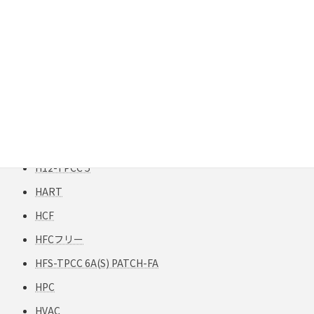
FXTP
FXTP構造
G50
G62.5
Gigabit Extender
GigaREACH XL
GIGAスクール構想
H12-TPCC 5
HART
HCF
HFCフリー
HFS-TPCC 6A(S) PATCH-FA
HPC
HVAC