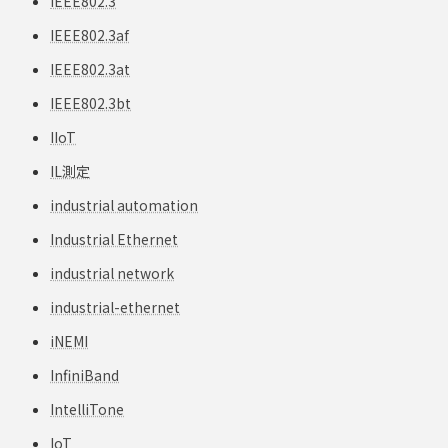
IEEE802.3
IEEE802.3af
IEEE802.3at
IEEE802.3bt
IIoT
IL測定
industrial automation
Industrial Ethernet
industrial network
industrial-ethernet
iNEMI
InfiniBand
IntelliTone
IoT