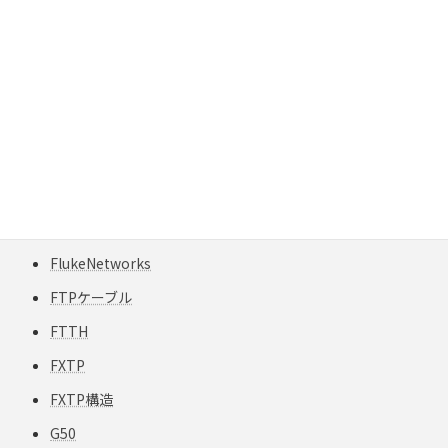
FiberInspector Pro
field-engineer
field-testing
Fluke
Fluke Gold Support
Fluke Networks
Fluke テスター
FlukeNetworks
FTPケーブル
FTTH
FXTP
FXTP構造
G50