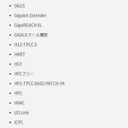
G62.5
Gigabit Extender
GigaREACH XL
GIGAスクール構想
H12-TPCC 5
HART
HCF
HFCフリー
HFS-TPCC 6A(S) PATCH-FA
HPC
HVAC
I/O Link
ICPC