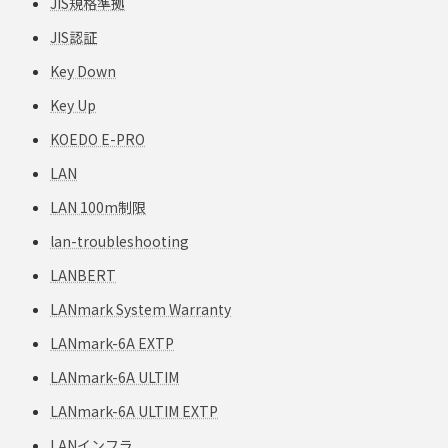
JIS規格準拠
JIS認証
Key Down
Key Up
KOEDO E-PRO
LAN
LAN 100m制限
lan-troubleshooting
LANBERT
LANmark System Warranty
LANmark-6A EXTP
LANmark-6A ULTIM
LANmark-6A ULTIM EXTP
LANインフラ