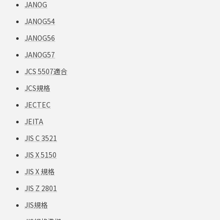
JANOG
JANOG54
JANOG56
JANOG57
JCS 5507適合
JCS規格
JECTEC
JEITA
JIS C 3521
JIS X 5150
JIS X 規格
JIS Z 2801
JIS規格