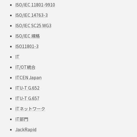
ISO/IEC 11801-9910
ISO/IEC 14763-3
ISO/IEC SC25 WG3
ISO/IEC 規格
ISO11801-3
IT
IT/OT統合
ITCEN Japan
ITU-T G.652
ITU-T G.657
ITネットワーク
IT部門
JackRapid