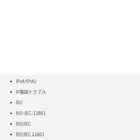
IoT
IoTインフラ
IoTセキュリティ
IoTデバイス
IoTネットワーク
IoT（モノのインターネット）
iPerfサーバー
IPv4/IPv6)
IP電話トラブル
ISO
ISO-IEC-11801
ISO/IEC
ISO/IEC 11801