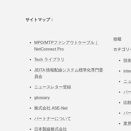
ー
ジ
サイトマップ：
送
投稿
り
MPO/MTPファンアウトケーブル｜
カテゴリ
NetConnect Pro
Tech ライブラリ
技
JEITA 情報配線システム標準化専⾨委
inte
員会
ニ
ニュースレター登録
パー
glossary
比
株式会社 ASE-Net
パ
パートナーについて
業
日本製線株式会社