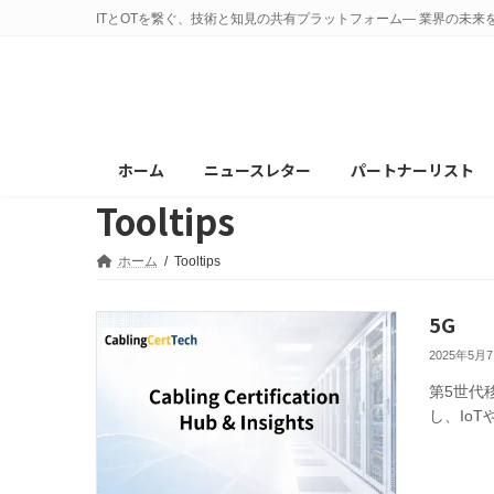
コ
ナ
ITとOTを繋ぐ、技術と知見の共有プラットフォーム— 業界の未来
ン
ビ
テ
ゲ
ン
ー
ツ
シ
へ
ョ
ホーム
ニュースレター
パートナーリスト
ス
ン
Tooltips
キ
に
ッ
移
プ
動
ホーム
Tooltips
5G
2025年5月
第5世代
し、Io