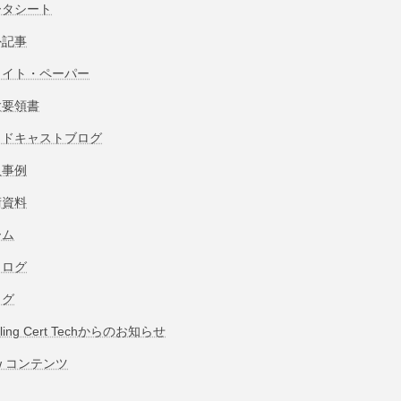
ータシート
外記事
ワイト・ペーパー
験要領書
ッドキャストブログ
入事例
術資料
ーム
タログ
ログ
bling Cert Techからのお知らせ
w コンテンツ