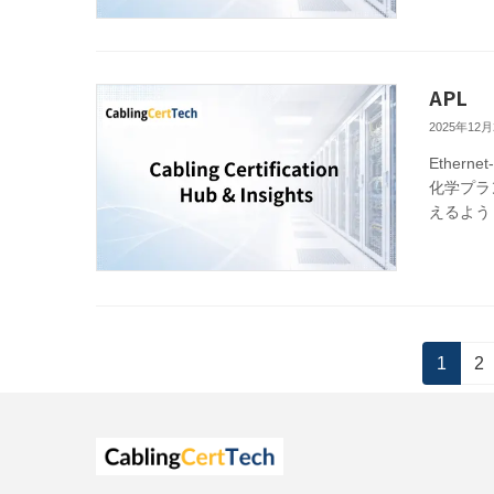
APL
2025年12月
Etherne
化学プラ
えるよう
投
固
固
1
2
定
定
稿
ペ
ペ
の
ー
ー
ジ
ジ
ペ