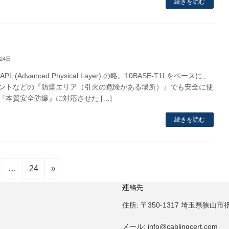
続きを読む
24日
t-APL (Advanced Physical Layer) の略。10BASE-T1Lをベースに、
ントなどの『防爆エリア（引火の危険がある場所）』でも安全に使
『本質安全防爆』に対応させた […]
続きを読む
固
…
24
»
定
連絡先
ペ
住所:
〒350-1317 埼玉県狭山市祇園
ー
ジ
メール:
info@cablingcert.com