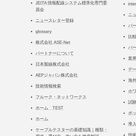
JEITA 情報配線システム標準化専⾨委
inte
員会
ニ
ニュースレター登録
パー
glossary
比
株式会社 ASE-Net
パ
パートナーについて
業
日本製線株式会社
デ
AEPジャパン株式会社
海
技術情報検索
ホ
フルーク・ネットワークス
試
ホーム TEST
ポ
ホーム
導
ケーブルテスターの基礎知識｜種類・
技