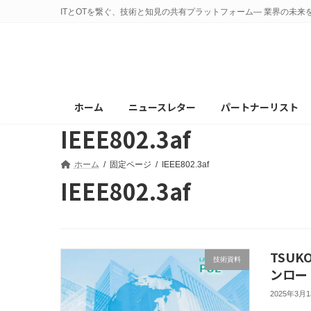
コ
ナ
ITとOTを繋ぐ、技術と知見の共有プラットフォーム— 業界の未来
ン
ビ
テ
ゲ
ン
ー
ツ
シ
へ
ョ
ホーム
ニュースレター
パートナーリスト
ス
ン
IEEE802.3af
キ
に
ッ
移
プ
動
ホーム
固定ページ
IEEE802.3af
IEEE802.3af
TSUK
技術資料
ンロー
2025年3月