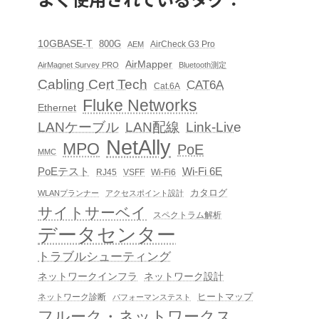
10GBASE-T
800G
AirCheck G3 Pro
AEM
AirMapper
AirMagnet Survey PRO
Bluetooth測定
Cabling Cert Tech
CAT6A
Cat.6A
Fluke Networks
Ethernet
LAN配線
Link-Live
LANケーブル
NetAlly
MPO
PoE
MMC
PoEテスト
Wi-Fi 6E
RJ45
VSFF
Wi-Fi6
カタログ
WLANプランナー
アクセスポイント設計
サイトサーベイ
スペクトラム解析
データセンター
トラブルシューティング
ネットワークインフラ
ネットワーク設計
ヒートマップ
ネットワーク診断
パフォーマンステスト
フルーク・ネットワークス