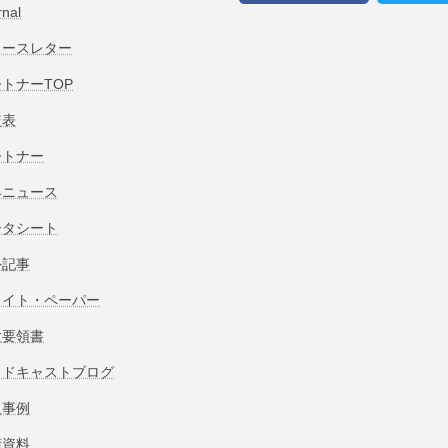
rnal
ュースレター
トナーTOP
較表
ートナー
界ニュース
ータシート
外記事
ワイト・ペーパー
験要領書
ッドキャストブログ
入事例
術資料