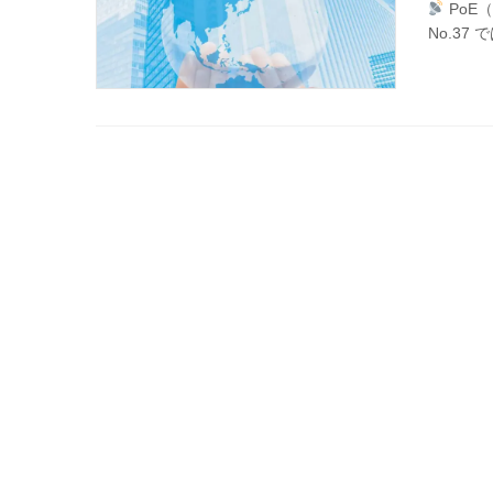
PoE（P
No.37 