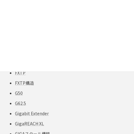
Fluke
Fluke Gold Support
Fluke Networks
Fluke テスター
FlukeNetworks
FTPケーブル
FTTH
FXTP
FXTP構造
G50
G62.5
Gigabit Extender
GigaREACH XL
GIGAスクール構想