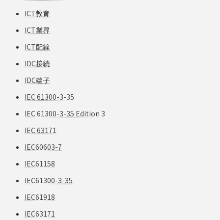
ICT教育
ICT業界
ICT配線
IDC接続
IDC端子
IEC 61300-3-35
IEC 61300-3-35 Edition 3
IEC 63171
IEC60603-7
IEC61158
IEC61300-3-35
IEC61918
IEC63171