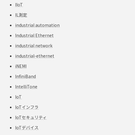
IIoT
IL測定
industrial automation
Industrial Ethernet
industrial network
industrial-ethernet
iNEMI
InfiniBand
IntelliTone
IoT
IoTインフラ
IoTセキュリティ
IoTデバイス