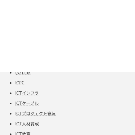
H12-TPCC 5
HART
HCF
HFCフリー
HFS-TPCC 6A(S) PATCH-FA
HPC
HVAC
I/O Link
ICPC
ICTインフラ
ICTケーブル
ICTプロジェクト管理
ICT人材育成
ICT教育