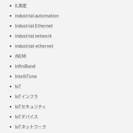
IL測定
industrial automation
Industrial Ethernet
industrial network
industrial-ethernet
iNEMI
InfiniBand
IntelliTone
IoT
IoTインフラ
IoTセキュリティ
IoTデバイス
IoTネットワーク