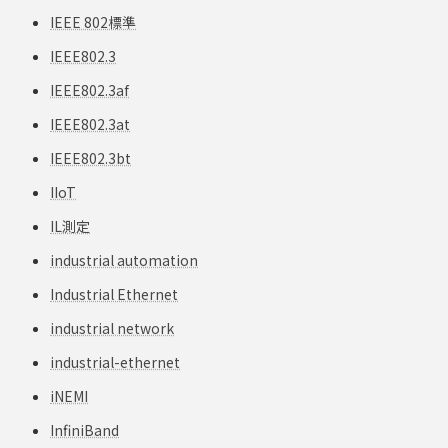
IEEE 802標準
IEEE802.3
IEEE802.3af
IEEE802.3at
IEEE802.3bt
IIoT
IL測定
industrial automation
Industrial Ethernet
industrial network
industrial-ethernet
iNEMI
InfiniBand