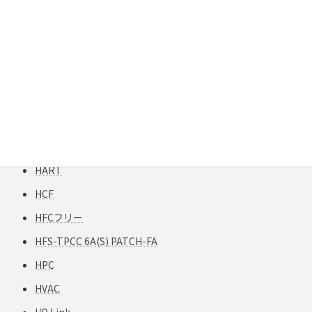
FXTP構造
G50
G62.5
Gigabit Extender
GigaREACH XL
GIGAスクール構想
H12-TPCC 5
HART
HCF
HFCフリー
HFS-TPCC 6A(S) PATCH-FA
HPC
HVAC
I/O Link