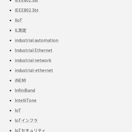
IEEE802.3bt
IIoT
IL測定
industrial automation
Industrial Ethernet
industrial network
industrial-ethernet
iNEMI
InfiniBand
IntelliTone
IoT
IoTインフラ
IoTセキュリティ