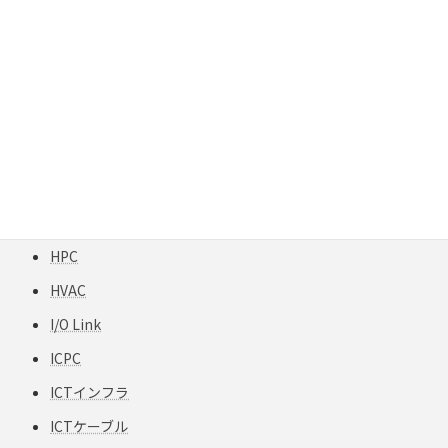
GigaREACH XL
GIGAスクール構想
H12-TPCC 5
HART
HCF
HFCフリー
HFS-TPCC 6A(S) PATCH-FA
HPC
HVAC
I/O Link
ICPC
ICTインフラ
ICTケーブル