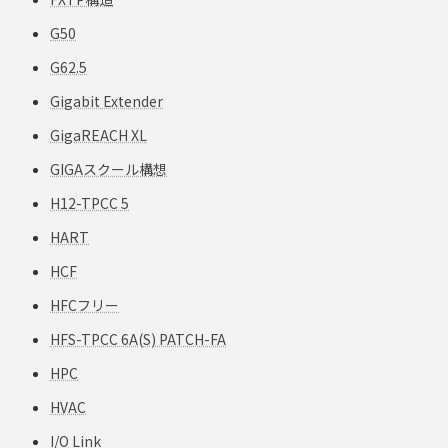
G50
G62.5
Gigabit Extender
GigaREACH XL
GIGAスクール構想
H12-TPCC 5
HART
HCF
HFCフリー
HFS-TPCC 6A(S) PATCH-FA
HPC
HVAC
I/O Link