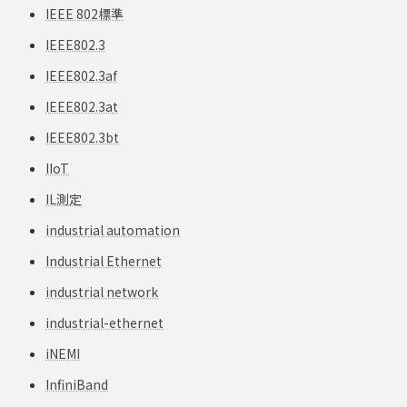
IEEE 802標準
IEEE802.3
IEEE802.3af
IEEE802.3at
IEEE802.3bt
IIoT
IL測定
industrial automation
Industrial Ethernet
industrial network
industrial-ethernet
iNEMI
InfiniBand