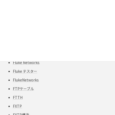
Fiber Polarity
FiberInspector
FiberInspector Pro
field-engineer
field-testing
Fluke
Fluke Gold Support
Fluke Networks
Fluke テスター
FlukeNetworks
FTPケーブル
FTTH
FXTP
FXTP構造