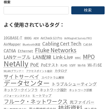
検索
検索
よく使用されているタグ：
10GBASE-T
800G
AirCheck G3 Pro
AEM
AirMagnet Survey PRO
Cabling Cert Tech
AirMapper
Cat.6A
Bluetooth測定
Fluke Networks
CAT6A
Ethernet
MPO
LANケーブル
LAN配線
Link-Live
MMC
NetAlly
PoE
PoEテスト
Wi-Fi 6E
RJ45
VSFF
Wi-Fi6
カタログ
WLANプランナー
アクセスポイント設計
サイトサーベイ
スペクトラム解析
データセンター
トラブルシューティング
ネットワークインフラ
ネットワーク設計
ネットワーク診断
ヒートマップ
パフォーマンステスト
フルーク・ネットワークス
光ファイバー
技術資料
富士電線株式会社