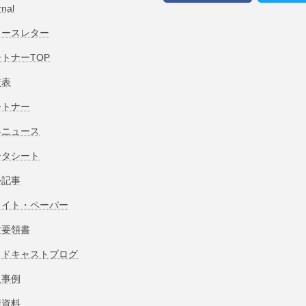
rnal
ュースレター
トナーTOP
較表
ートナー
界ニュース
ータシート
外記事
ワイト・ペーパー
験要領書
ッドキャストブログ
入事例
術資料