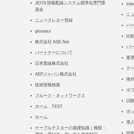
JEITA 情報配線システム標準化専⾨委
inte
員会
ニ
ニュースレター登録
パー
glossary
比
株式会社 ASE-Net
パ
パートナーについて
業
日本製線株式会社
デ
AEPジャパン株式会社
海
技術情報検索
ホ
フルーク・ネットワークス
試
ホーム TEST
ポ
ホーム
導
ケーブルテスターの基礎知識｜種類・
技