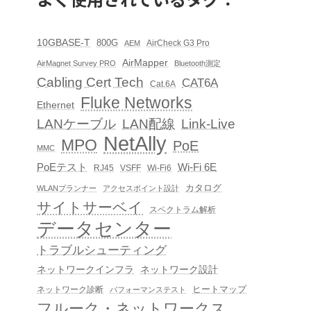
10GBASE-T
800G
AirCheck G3 Pro
AEM
AirMapper
AirMagnet Survey PRO
Bluetooth測定
Cabling Cert Tech
CAT6A
Cat.6A
Fluke Networks
Ethernet
LAN配線
Link-Live
LANケーブル
NetAlly
MPO
PoE
MMC
PoEテスト
Wi-Fi 6E
RJ45
VSFF
Wi-Fi6
カタログ
WLANプランナー
アクセスポイント設計
サイトサーベイ
スペクトラム解析
データセンター
トラブルシューティング
ネットワークインフラ
ネットワーク設計
ヒートマップ
ネットワーク診断
パフォーマンステスト
フルーク・ネットワークス