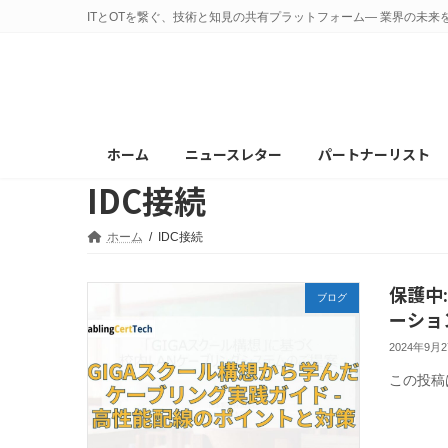
コ
ナ
ITとOTを繋ぐ、技術と知見の共有プラットフォーム— 業界の未来
ン
ビ
テ
ゲ
ン
ー
ツ
シ
へ
ョ
ホーム
ニュースレター
パートナーリスト
ス
ン
IDC接続
キ
に
ッ
移
プ
動
ホーム
IDC接続
保護中
ブログ
ーショ
2024年9月
この投稿