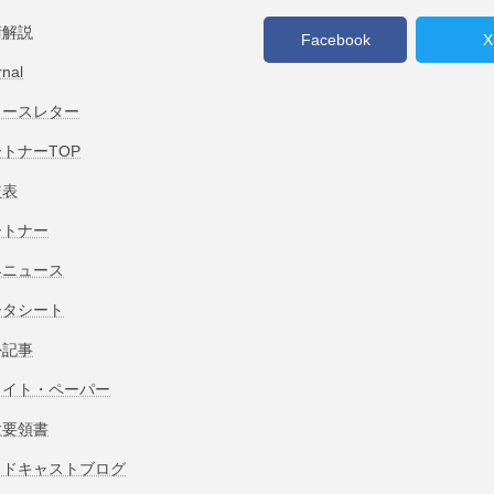
術解説
Facebook
X
rnal
ュースレター
トナーTOP
較表
ートナー
界ニュース
ータシート
外記事
ワイト・ペーパー
験要領書
ッドキャストブログ