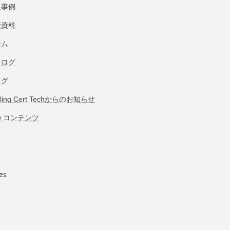
入事例
術資料
ーム
タログ
ログ
bling Cert Techからのお知らせ
w コンテンツ
es