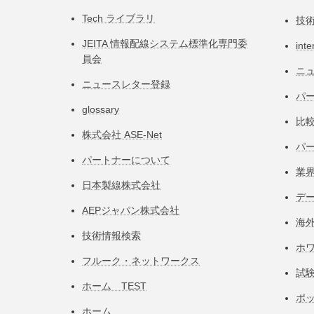
Tech ライブラリ
技
JEITA 情報配線システム標準化専⾨委
inte
員会
ニ
ニュースレター登録
パー
glossary
比
株式会社 ASE-Net
パ
パートナーについて
業
日本製線株式会社
デ
AEPジャパン株式会社
海
技術情報検索
ホ
フルーク・ネットワークス
試
ホーム TEST
ポ
ホーム