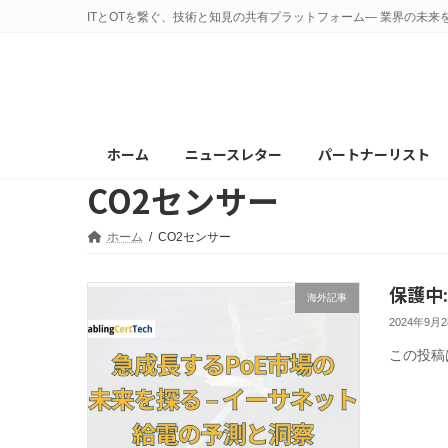
コ
ナ
ITとOTを繋ぐ、技術と知見の共有プラットフォーム— 業界の未来
ン
ビ
テ
ゲ
ン
ー
ツ
シ
へ
ョ
ホーム
ニュースレター
パートナーリスト
ス
ン
CO2センサー
キ
に
ッ
移
プ
動
ホーム
CO2センサー
保護中
海外記事
2024年9月
この投稿