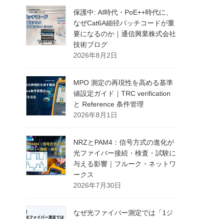
保護中: AI時代・PoE++時代に、
なぜCat6A細径パッチコードが重
要になるのか｜通信興業株式会社
技術ブログ
2026年8月2日
MPO 測定の再現性を高める基準
値設定ガイド｜TRC verification
と Reference 条件管理
2026年8月1日
NRZとPAM4：信号方式の進化が
光ファイバー接続・検査・試験に
与える影響｜フルーク・ネットワ
ークス
2026年7月30日
なぜ光ファイバー測定では「1ジ