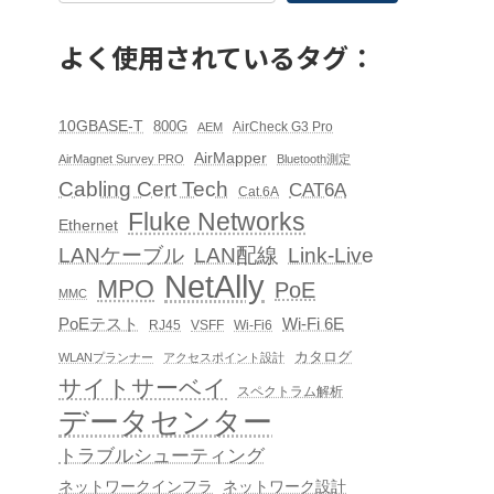
よく使用されているタグ：
10GBASE-T
800G
AirCheck G3 Pro
AEM
AirMapper
AirMagnet Survey PRO
Bluetooth測定
Cabling Cert Tech
CAT6A
Cat.6A
Fluke Networks
Ethernet
LAN配線
Link-Live
LANケーブル
NetAlly
MPO
PoE
MMC
PoEテスト
Wi-Fi 6E
RJ45
VSFF
Wi-Fi6
カタログ
WLANプランナー
アクセスポイント設計
サイトサーベイ
スペクトラム解析
データセンター
トラブルシューティング
ネットワークインフラ
ネットワーク設計