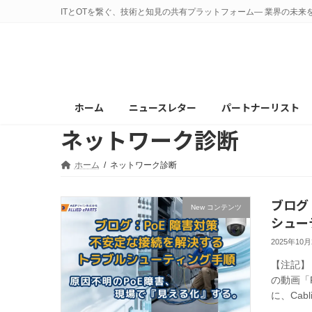
コ
ナ
ITとOTを繋ぐ、技術と知見の共有プラットフォーム— 業界の未来
ン
ビ
テ
ゲ
ン
ー
ツ
シ
へ
ョ
ホーム
ニュースレター
パートナーリスト
ス
ン
ネットワーク診断
キ
に
ッ
移
プ
動
ホーム
ネットワーク診断
ブログ
New コンテンツ
シュー
2025年10
【注記】
の動画「Pow
に、Cablin