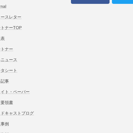
rnal
ュースレター
トナーTOP
較表
ートナー
界ニュース
ータシート
外記事
ワイト・ペーパー
験要領書
ッドキャストブログ
入事例