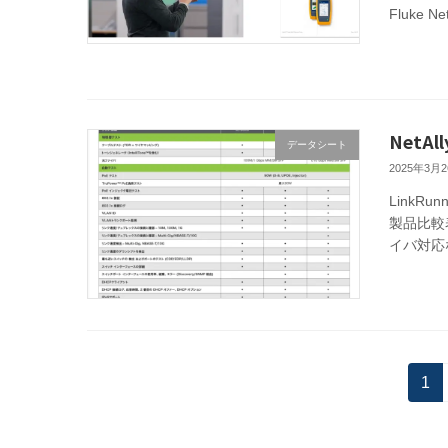
Fluke N
NetA
データシート
2025年3月
LinkRu
製品比較
イバ対応
投
固
1
定
稿
ペ