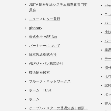
JEITA 情報配線システム標準化専⾨委
inte
員会
ニ
ニュースレター登録
パー
glossary
比
株式会社 ASE-Net
パ
パートナーについて
業
日本製線株式会社
デ
AEPジャパン株式会社
海
技術情報検索
ホ
フルーク・ネットワークス
試
ホーム TEST
ポ
ホーム
導
ケーブルテスターの基礎知識｜種類・