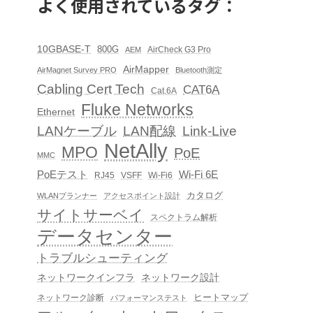
よく使用されているタグ：
10GBASE-T
800G
AirCheck G3 Pro
AEM
AirMapper
AirMagnet Survey PRO
Bluetooth測定
Cabling Cert Tech
CAT6A
Cat.6A
Fluke Networks
Ethernet
LAN配線
Link-Live
LANケーブル
NetAlly
MPO
PoE
MMC
PoEテスト
Wi-Fi 6E
RJ45
VSFF
Wi-Fi6
カタログ
WLANプランナー
アクセスポイント設計
サイトサーベイ
スペクトラム解析
データセンター
トラブルシューティング
ネットワークインフラ
ネットワーク設計
ヒートマップ
ネットワーク診断
パフォーマンステスト