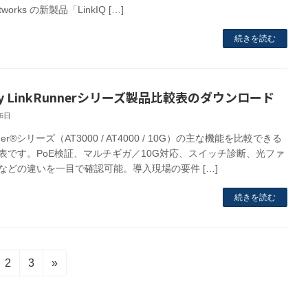
etworks の新製品「LinkIQ […]
続きを読む
lly LinkRunnerシリーズ製品比較表のダウンロード
26日
nner®シリーズ（AT3000 / AT4000 / 10G）の主な機能を比較できる
表です。PoE検証、マルチギガ／10G対応、スイッチ診断、光ファ
などの違いを一目で確認可能。導入現場の要件 […]
続きを読む
固
固
2
3
»
定
定
ペ
ペ