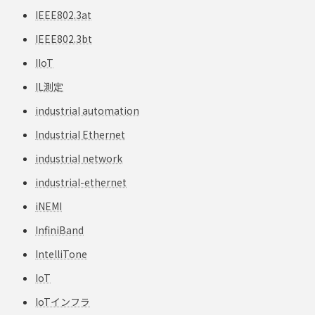
IEEE802.3at
IEEE802.3bt
IIoT
IL測定
industrial automation
Industrial Ethernet
industrial network
industrial-ethernet
iNEMI
InfiniBand
IntelliTone
IoT
IoTインフラ