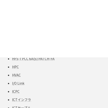
Gigabit Extender
GigaREACH XL
GIGAスクール構想
H12-TPCC 5
HART
HCF
HFCフリー
HFS-TPCC 6A(S) PATCH-FA
HPC
HVAC
I/O Link
ICPC
ICTインフラ
ICTケーブル