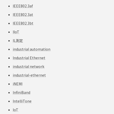
IEEE802.3af
IEEE802.3at
IEEE802.3bt
IIoT
IL測定
industrial automation
Industrial Ethernet
industrial network
industrial-ethernet
iNEMI
InfiniBand
IntelliTone
IoT