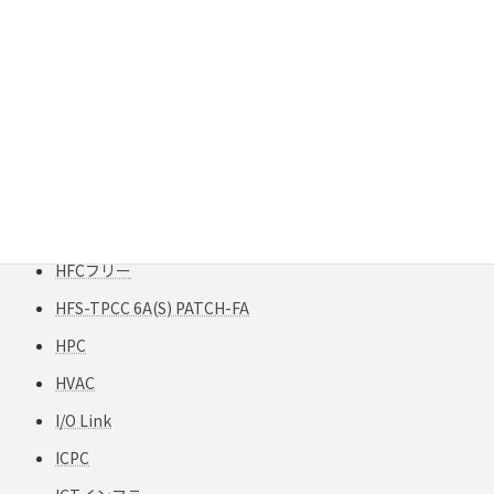
G62.5
Gigabit Extender
GigaREACH XL
GIGAスクール構想
H12-TPCC 5
HART
HCF
HFCフリー
HFS-TPCC 6A(S) PATCH-FA
HPC
HVAC
I/O Link
ICPC