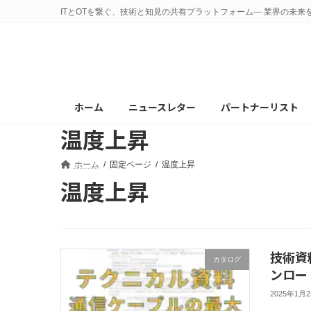
コ
ナ
ITとOTを繋ぐ、技術と知見の共有プラットフォーム— 業界の未来
ン
ビ
テ
ゲ
ン
ー
ツ
シ
へ
ョ
ホーム
ニュースレター
パートナーリスト
ス
ン
温度上昇
キ
に
ッ
移
プ
動
ホーム
固定ページ
温度上昇
温度上昇
技術資
カタログ
ンロー
2025年1月