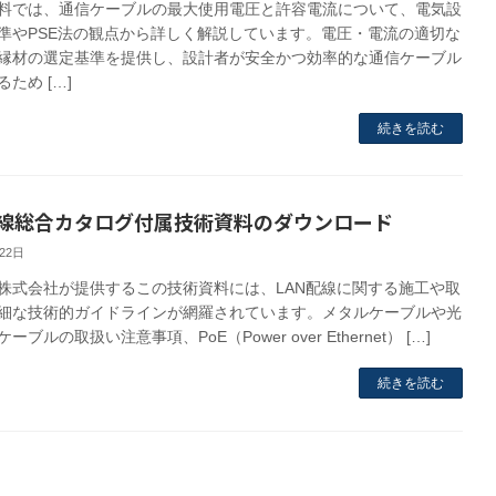
料では、通信ケーブルの最大使用電圧と許容電流について、電気設
準やPSE法の観点から詳しく解説しています。電圧・電流の適切な
縁材の選定基準を提供し、設計者が安全かつ効率的な通信ケーブル
ため […]
続きを読む
線総合カタログ付属技術資料のダウンロード
22日
株式会社が提供するこの技術資料には、LAN配線に関する施工や取
細な技術的ガイドラインが網羅されています。メタルケーブルや光
ーブルの取扱い注意事項、PoE（Power over Ethernet） […]
続きを読む