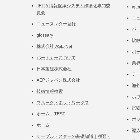
JEITA 情報配線システム標準化専⾨委
inte
員会
ニ
ニュースレター登録
パー
glossary
比
株式会社 ASE-Net
パ
パートナーについて
業
日本製線株式会社
デ
AEPジャパン株式会社
海
技術情報検索
ホ
フルーク・ネットワークス
試
ホーム TEST
ポ
ホーム
導
ケーブルテスターの基礎知識｜種類・