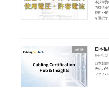
本技術資
備技術基
範囲や絶
を選択する
日本製
技術資料
2024年10月
日本製線
扱いの詳
ファイバケ