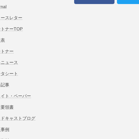
rnal
ュースレター
トナーTOP
較表
ートナー
界ニュース
ータシート
外記事
ワイト・ペーパー
験要領書
ッドキャストブログ
入事例