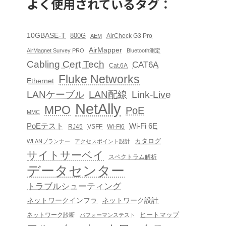
よく使用されているタグ：
10GBASE-T
800G
AirCheck G3 Pro
AEM
AirMapper
AirMagnet Survey PRO
Bluetooth測定
Cabling Cert Tech
CAT6A
Cat.6A
Fluke Networks
Ethernet
LAN配線
Link-Live
LANケーブル
NetAlly
MPO
PoE
MMC
PoEテスト
Wi-Fi 6E
RJ45
VSFF
Wi-Fi6
カタログ
WLANプランナー
アクセスポイント設計
サイトサーベイ
スペクトラム解析
データセンター
トラブルシューティング
ネットワークインフラ
ネットワーク設計
ヒートマップ
ネットワーク診断
パフォーマンステスト