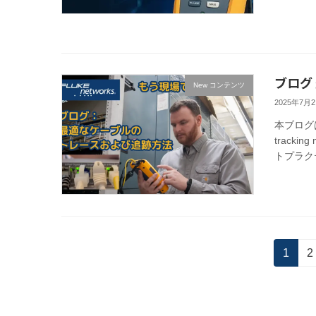
ブログ
New コンテンツ
2025年7月
本ブログは
track
トプラクテ
投
固
1
2
定
稿
ペ
の
ー