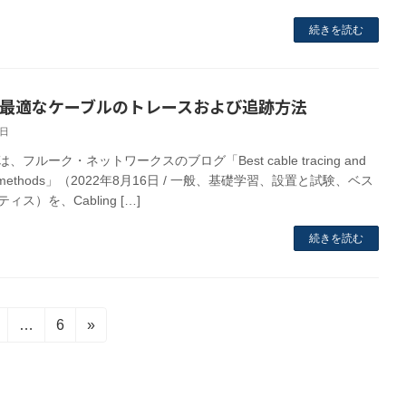
続きを読む
 最適なケーブルのトレースおよび追跡方法
2日
、フルーク・ネットワークスのブログ「Best cable tracing and
ing methods」（2022年8月16日 / 一般、基礎学習、設置と試験、ベス
ィス）を、Cabling […]
続きを読む
固
固
…
6
»
定
定
ペ
ペ
ー
ー