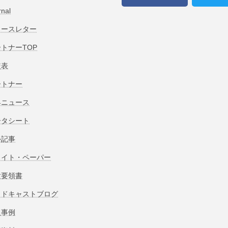
rnal
ュースレター
トナーTOP
較表
ートナー
界ニュース
ータシート
外記事
ワイト・ペーパー
験要領書
ッドキャストブログ
入事例