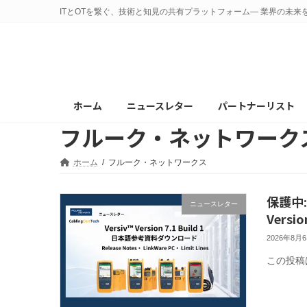
コ
ナ
ITとOTを繋ぐ、技術と知見の共有プラットフォーム— 業界の未来
ン
ビ
テ
ゲ
ン
ー
ツ
シ
へ
ョ
ホーム
ニュースレター
パートナーリスト
ス
ン
フルーク・ネットワーク
キ
に
ッ
移
プ
動
ホーム
フルーク・ネットワークス
保護中:
ニュースレター
Vers
2026年8月
この投稿