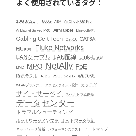
よく使用されているタグ：
10GBASE-T
800G
AirCheck G3 Pro
AEM
AirMapper
AirMagnet Survey PRO
Bluetooth測定
Cabling Cert Tech
CAT6A
Cat.6A
Fluke Networks
Ethernet
LAN配線
Link-Live
LANケーブル
NetAlly
MPO
PoE
MMC
PoEテスト
Wi-Fi 6E
RJ45
VSFF
Wi-Fi6
カタログ
WLANプランナー
アクセスポイント設計
サイトサーベイ
スペクトラム解析
データセンター
トラブルシューティング
ネットワークインフラ
ネットワーク設計
ヒートマップ
ネットワーク診断
パフォーマンステスト