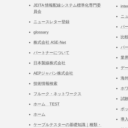
JEITA 情報配線システム標準化専⾨委
inte
員会
ニ
ニュースレター登録
パー
glossary
比
株式会社 ASE-Net
パ
パートナーについて
業
日本製線株式会社
デ
AEPジャパン株式会社
海
技術情報検索
ホ
フルーク・ネットワークス
試
ホーム TEST
ポ
ホーム
導
ケーブルテスターの基礎知識｜種類・