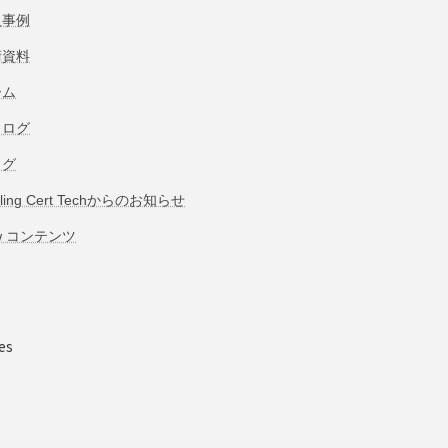
入事例
術資料
ーム
タログ
ログ
bling Cert Techからのお知らせ
w コンテンツ
es