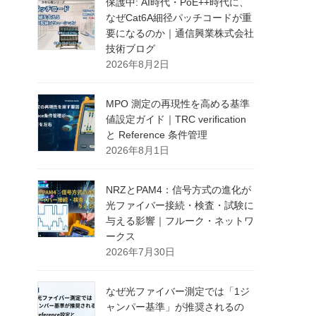
保護中: AI時代・PoE++時代に、
なぜCat6A細径パッチコードが重
要になるのか｜通信興業株式会社
技術ブログ
2026年8月2日
MPO 測定の再現性を高める基準
値設定ガイド｜TRC verification
と Reference 条件管理
2026年8月1日
NRZとPAM4：信号方式の進化が
光ファイバー接続・検査・試験に
与える影響｜フルーク・ネットワ
ークス
2026年7月30日
なぜ光ファイバー測定では「1ジ
ャンパー基準」が推奨されるの