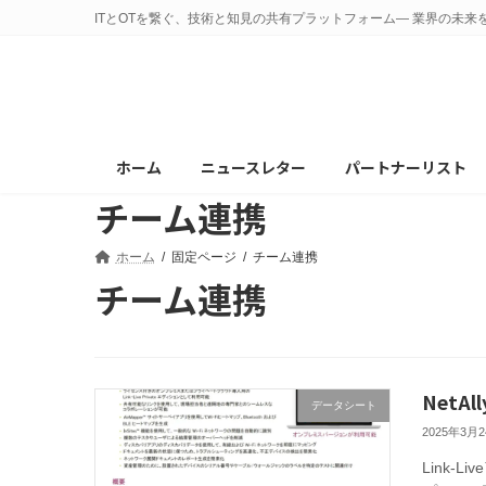
コ
ナ
ITとOTを繋ぐ、技術と知見の共有プラットフォーム— 業界の未来
ン
ビ
テ
ゲ
ン
ー
ツ
シ
へ
ョ
ホーム
ニュースレター
パートナーリスト
ス
ン
チーム連携
キ
に
ッ
移
プ
動
ホーム
固定ページ
チーム連携
チーム連携
NetAl
データシート
2025年3月
Link-