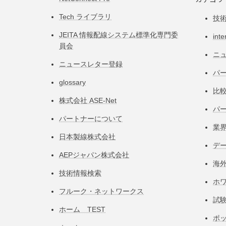
Tech ライブラリ
技
JEITA 情報配線システム標準化専⾨委
inte
員会
ニ
ニュースレター登録
パー
glossary
比
株式会社 ASE-Net
パ
パートナーについて
業
日本製線株式会社
デ
AEPジャパン株式会社
海
技術情報検索
ホ
フルーク・ネットワークス
試
ホーム TEST
ポ