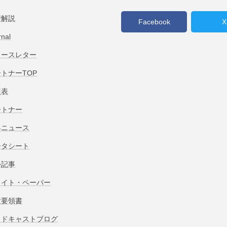
術解説
Facebook
X
rnal
ュースレター
トナーTOP
較表
ートナー
界ニュース
ータシート
外記事
ワイト・ペーパー
験要領書
ッドキャストブログ