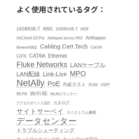
よく使用されているタグ：
10GBASE-T
800G
1000BASE-T
AEM
AirMapper
AirCheck G3 Pro
AirMagnet Survey PRO
Cabling Cert Tech
Cat.6A
Bluetooth測定
CAT6A
Ethernet
CAT6
Fluke Networks
LANケーブル
MPO
LAN配線
Link-Live
NetAlly
PoE
PoEテスト
RJ45
VSFF
Wi-Fi 6E
Wi-Fi6
WLANプランナー
カタログ
アクセスポイント設計
サイトサーベイ
スペクトラム解析
データセンター
トラブルシューティング
ネットワークインフラ
ネットワーク設計