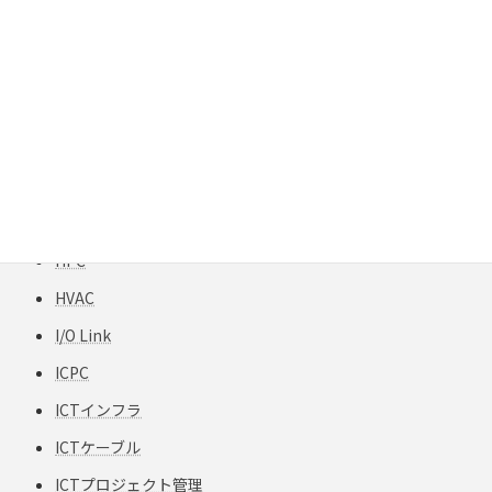
GIGAスクール構想
H12-TPCC 5
HART
HCF
HFCフリー
HFS-TPCC 6A(S) PATCH-FA
HPC
HVAC
I/O Link
ICPC
ICTインフラ
ICTケーブル
ICTプロジェクト管理