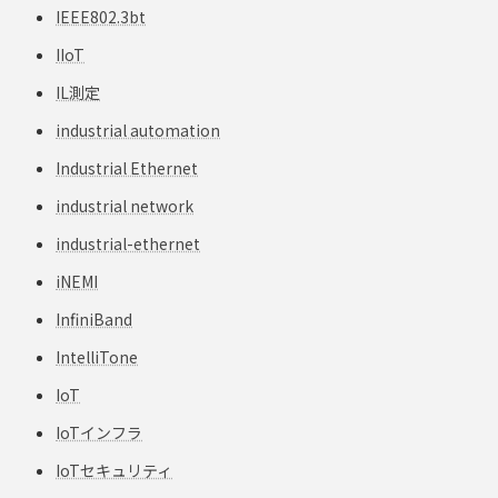
IEEE802.3bt
IIoT
IL測定
industrial automation
Industrial Ethernet
industrial network
industrial-ethernet
iNEMI
InfiniBand
IntelliTone
IoT
IoTインフラ
IoTセキュリティ