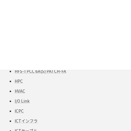
Gigabit Extender
GigaREACH XL
GIGAスクール構想
H12-TPCC 5
HART
HCF
HFCフリー
HFS-TPCC 6A(S) PATCH-FA
HPC
HVAC
I/O Link
ICPC
ICTインフラ
ICTケーブル