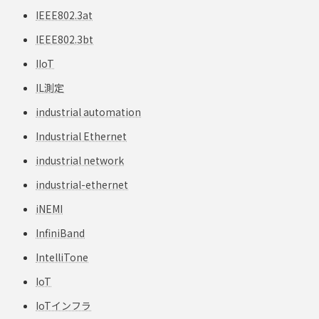
IEEE802.3at
IEEE802.3bt
IIoT
IL測定
industrial automation
Industrial Ethernet
industrial network
industrial-ethernet
iNEMI
InfiniBand
IntelliTone
IoT
IoTインフラ