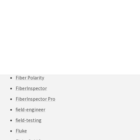
FCPEEケーブル
FCPEVケーブル
FEC
FI-3000
FI-7000
Fiber Inspection
Fiber Optics
Fiber Polarity
FiberInspector
FiberInspector Pro
field-engineer
field-testing
Fluke