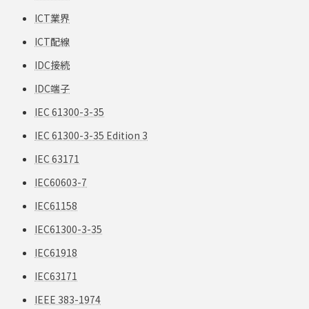
ICT業界
ICT配線
IDC接続
IDC端子
IEC 61300-3-35
IEC 61300-3-35 Edition 3
IEC 63171
IEC60603-7
IEC61158
IEC61300-3-35
IEC61918
IEC63171
IEEE 383-1974