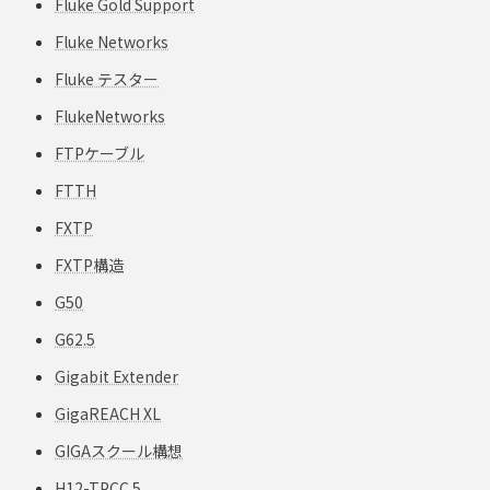
Fluke Gold Support
Fluke Networks
Fluke テスター
FlukeNetworks
FTPケーブル
FTTH
FXTP
FXTP構造
G50
G62.5
Gigabit Extender
GigaREACH XL
GIGAスクール構想
H12-TPCC 5