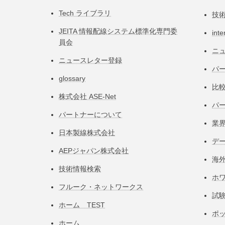
Tech ライブラリ
技
JEITA 情報配線システム標準化専⾨委
inte
員会
ニ
ニュースレター登録
パー
glossary
比
株式会社 ASE-Net
パ
パートナーについて
業
日本製線株式会社
デ
AEPジャパン株式会社
海
技術情報検索
ホ
フルーク・ネットワークス
試
ホーム TEST
ポ
ホーム