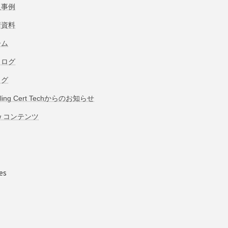
入事例
術資料
ーム
タログ
ログ
bling Cert Techからのお知らせ
w コンテンツ
es