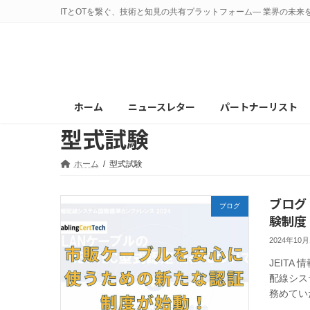
コ
ナ
ITとOTを繋ぐ、技術と知見の共有プラットフォーム— 業界の未来
ン
ビ
テ
ゲ
ン
ー
ツ
シ
へ
ョ
ホーム
ニュースレター
パートナーリスト
ス
ン
型式試験
キ
に
ッ
移
プ
動
ホーム
型式試験
ブログ
ブログ
験制度
2024年10
JEIT
配線シス
務めていた