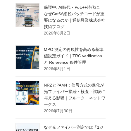
保護中: AI時代・PoE++時代に、
なぜCat6A細径パッチコードが重
要になるのか｜通信興業株式会社
技術ブログ
2026年8月2日
MPO 測定の再現性を高める基準
値設定ガイド｜TRC verification
と Reference 条件管理
2026年8月1日
NRZとPAM4：信号方式の進化が
光ファイバー接続・検査・試験に
与える影響｜フルーク・ネットワ
ークス
2026年7月30日
なぜ光ファイバー測定では「1ジ