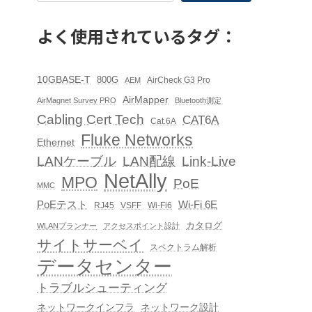
よく使用されているタグ：
10GBASE-T
800G
AirCheck G3 Pro
AEM
AirMapper
AirMagnet Survey PRO
Bluetooth測定
Cabling Cert Tech
CAT6A
Cat.6A
Fluke Networks
Ethernet
Link-Live
LANケーブル
LAN配線
NetAlly
MPO
PoE
MMC
PoEテスト
Wi-Fi 6E
RJ45
VSFF
Wi-Fi6
カタログ
WLANプランナー
アクセスポイント設計
サイトサーベイ
スペクトラム解析
データセンター
トラブルシューティング
ネットワークインフラ
ネットワーク設計