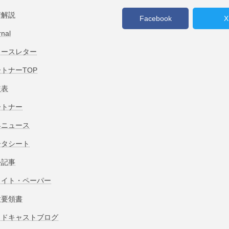
術解説
Facebook
X
rnal
ュースレター
トナーTOP
較表
ートナー
界ニュース
ータシート
外記事
ワイト・ペーパー
験要領書
ッドキャストブログ