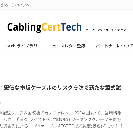
を創る、知のハブへ。—
Tech ライブラリ
ニュースレター登録
パートナーについ
：安価な市販ケーブルのリスクを防ぐ新たな型式試
月1日
A 情報配線システム国際標準カンファレンス 2024において、当時情報
テム専門委員会 ツイストペア情報配線ワーキンググループ主査を
浅香氏による「LANケーブル JECTEC型式認定(仮名)※につ […]