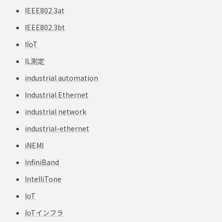
IEEE802.3at
IEEE802.3bt
IIoT
IL測定
industrial automation
Industrial Ethernet
industrial network
industrial-ethernet
iNEMI
InfiniBand
IntelliTone
IoT
IoTインフラ