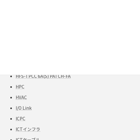
Gigabit Extender
GigaREACH XL
GIGAスクール構想
H12-TPCC 5
HART
HCF
HFCフリー
HFS-TPCC 6A(S) PATCH-FA
HPC
HVAC
I/O Link
ICPC
ICTインフラ
ICTケーブル