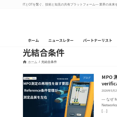
コ
ナ
ITとOTを繋ぐ、技術と知見の共有プラットフォーム— 業界の未来
ン
ビ
テ
ゲ
ン
ー
ツ
シ
へ
ョ
ホーム
ニュースレター
パートナーリスト
ス
ン
光結合条件
キ
に
ッ
移
プ
動
ホーム
光結合条件
MPO
ブログ
verif
2026年5月
— なぜ 
Networks
[…]