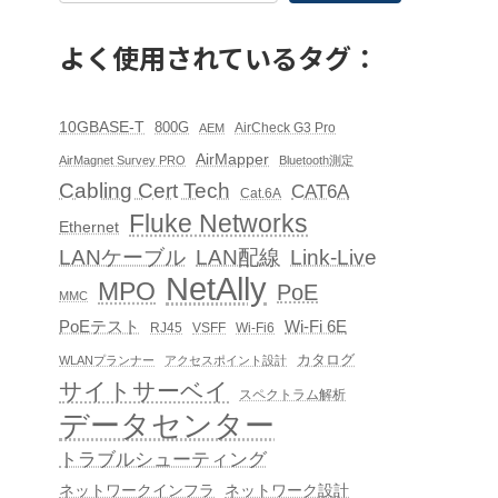
よく使用されているタグ：
10GBASE-T
800G
AirCheck G3 Pro
AEM
AirMapper
AirMagnet Survey PRO
Bluetooth測定
Cabling Cert Tech
CAT6A
Cat.6A
Fluke Networks
Ethernet
LAN配線
Link-Live
LANケーブル
NetAlly
MPO
PoE
MMC
PoEテスト
Wi-Fi 6E
RJ45
VSFF
Wi-Fi6
カタログ
WLANプランナー
アクセスポイント設計
サイトサーベイ
スペクトラム解析
データセンター
トラブルシューティング
ネットワークインフラ
ネットワーク設計