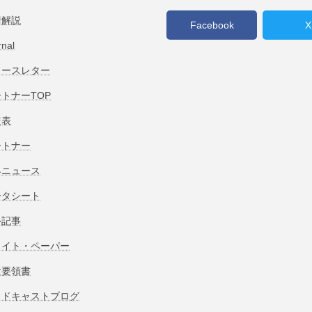
術解説
Facebook
X
rnal
ュースレター
トナーTOP
較表
ートナー
界ニュース
ータシート
外記事
ワイト・ペーパー
験要領書
ッドキャストブログ