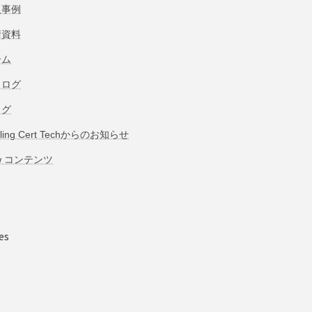
入事例
術資料
ーム
タログ
ログ
bling Cert Techからのお知らせ
w コンテンツ
es