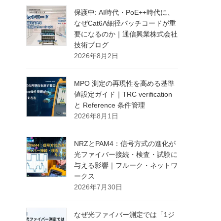
保護中: AI時代・PoE++時代に、
なぜCat6A細径パッチコードが重
要になるのか｜通信興業株式会社
技術ブログ
2026年8月2日
MPO 測定の再現性を高める基準
値設定ガイド｜TRC verification
と Reference 条件管理
2026年8月1日
NRZとPAM4：信号方式の進化が
光ファイバー接続・検査・試験に
与える影響｜フルーク・ネットワ
ークス
2026年7月30日
なぜ光ファイバー測定では「1ジ