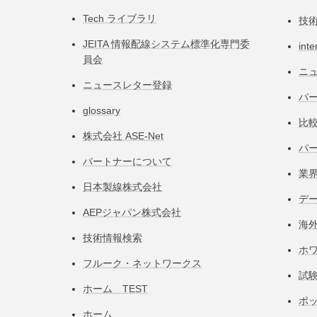
Tech ライブラリ
技
JEITA 情報配線システム標準化専⾨委
inte
員会
ニ
ニュースレター登録
パー
glossary
比
株式会社 ASE-Net
パ
パートナーについて
業
日本製線株式会社
デ
AEPジャパン株式会社
海
技術情報検索
ホ
フルーク・ネットワークス
試
ホーム TEST
ポ
ホーム