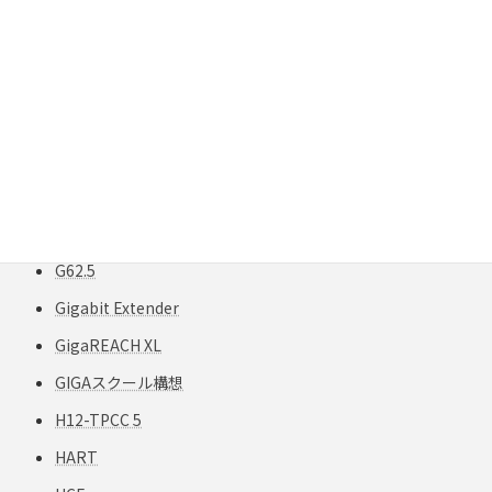
Fluke テスター
FlukeNetworks
FTPケーブル
FTTH
FXTP
FXTP構造
G50
G62.5
Gigabit Extender
GigaREACH XL
GIGAスクール構想
H12-TPCC 5
HART