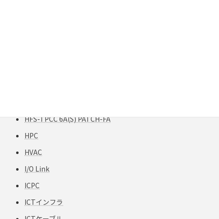
Gigabit Extender
GigaREACH XL
GIGAスクール構想
H12-TPCC 5
HART
HCF
HFCフリー
HFS-TPCC 6A(S) PATCH-FA
HPC
HVAC
I/O Link
ICPC
ICTインフラ
ICTケーブル