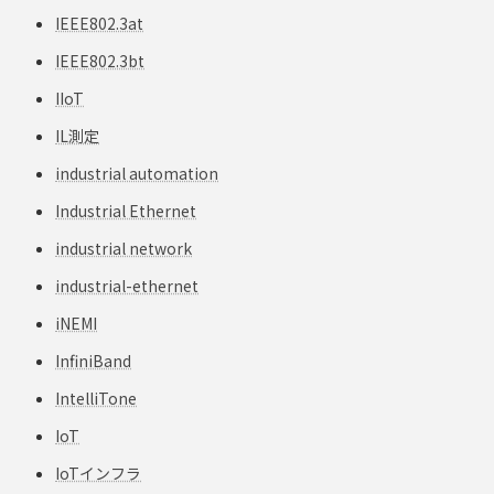
IEEE802.3at
IEEE802.3bt
IIoT
IL測定
industrial automation
Industrial Ethernet
industrial network
industrial-ethernet
iNEMI
InfiniBand
IntelliTone
IoT
IoTインフラ