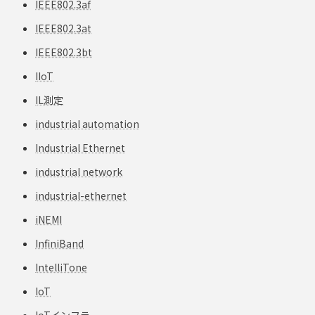
IEEE802.3af
IEEE802.3at
IEEE802.3bt
IIoT
IL測定
industrial automation
Industrial Ethernet
industrial network
industrial-ethernet
iNEMI
InfiniBand
IntelliTone
IoT
IoTインフラ