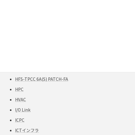
Gigabit Extender
GigaREACH XL
GIGAスクール構想
H12-TPCC 5
HART
HCF
HFCフリー
HFS-TPCC 6A(S) PATCH-FA
HPC
HVAC
I/O Link
ICPC
ICTインフラ