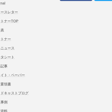
rnal
ュースレター
トナーTOP
較表
ートナー
界ニュース
ータシート
外記事
ワイト・ペーパー
験要領書
ッドキャストブログ
入事例
術資料