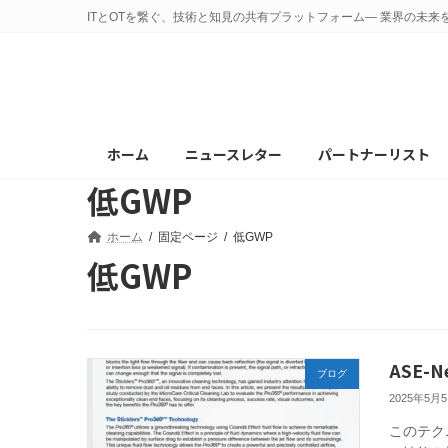
コ
ナ
ITとOTを繋ぐ、技術と知見の共有プラットフォーム— 業界の未来
ン
ビ
テ
ゲ
ン
ー
ツ
シ
へ
ョ
ホーム
ニュースレター
パートナーリスト
ス
ン
低GWP
キ
に
ッ
移
プ
動
ホーム
固定ページ
低GWP
低GWP
ASE-N
ブログ
2025年5月
このテクニ