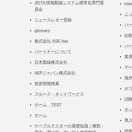
JEITA 情報配線システム標準化専⾨委
inte
員会
ニ
ニュースレター登録
パー
glossary
比
株式会社 ASE-Net
パ
パートナーについて
業
日本製線株式会社
デ
AEPジャパン株式会社
海
技術情報検索
ホ
フルーク・ネットワークス
試
ホーム TEST
ポ
ホーム
導
ケーブルテスターの基礎知識｜種類・
技