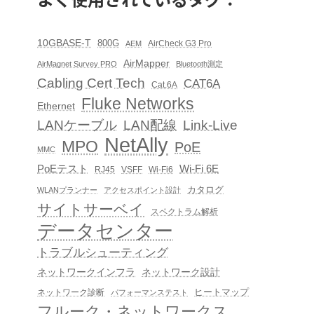
10GBASE-T
800G
AirCheck G3 Pro
AEM
AirMapper
AirMagnet Survey PRO
Bluetooth測定
Cabling Cert Tech
CAT6A
Cat.6A
Fluke Networks
Ethernet
LAN配線
Link-Live
LANケーブル
NetAlly
MPO
PoE
MMC
PoEテスト
Wi-Fi 6E
RJ45
VSFF
Wi-Fi6
カタログ
WLANプランナー
アクセスポイント設計
サイトサーベイ
スペクトラム解析
データセンター
トラブルシューティング
ネットワークインフラ
ネットワーク設計
ヒートマップ
ネットワーク診断
パフォーマンステスト
フルーク・ネットワークス