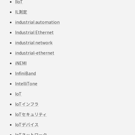
IIoT
IL測定
industrial automation
Industrial Ethernet
industrial network
industrial-ethernet
iNEMI
InfiniBand
IntelliTone
IoT
IoTインフラ
IoTセキュリティ
IoTデバイス
IoTネットワーク