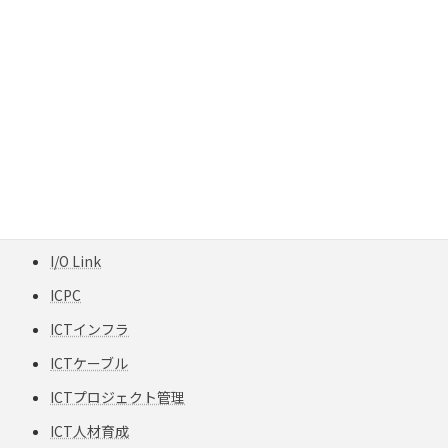
H12-TPCC 5
HART
HCF
HFCフリー
HFS-TPCC 6A(S) PATCH-FA
HPC
HVAC
I/O Link
ICPC
ICTインフラ
ICTケーブル
ICTプロジェクト管理
ICT人材育成