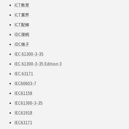
ICT教育
ICT業界
ICT配線
IDC接続
IDC端子
IEC 61300-3-35
IEC 61300-3-35 Edition 3
IEC 63171
IEC60603-7
IEC61158
IEC61300-3-35
IEC61918
IEC63171