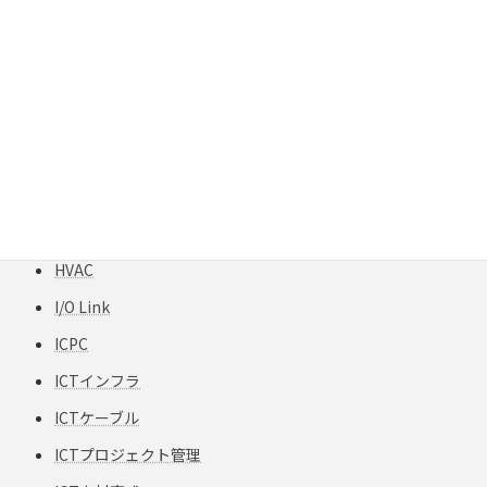
GIGAスクール構想
H12-TPCC 5
HART
HCF
HFCフリー
HFS-TPCC 6A(S) PATCH-FA
HPC
HVAC
I/O Link
ICPC
ICTインフラ
ICTケーブル
ICTプロジェクト管理