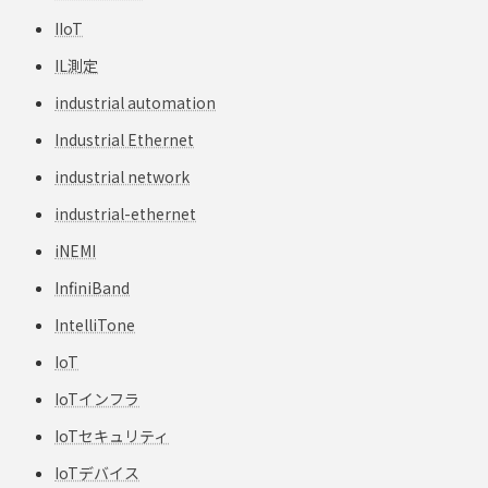
IIoT
IL測定
industrial automation
Industrial Ethernet
industrial network
industrial-ethernet
iNEMI
InfiniBand
IntelliTone
IoT
IoTインフラ
IoTセキュリティ
IoTデバイス