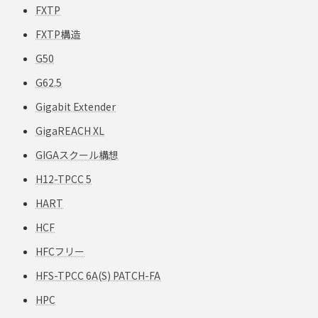
FXTP
FXTP構造
G50
G62.5
Gigabit Extender
GigaREACH XL
GIGAスクール構想
H12-TPCC 5
HART
HCF
HFCフリー
HFS-TPCC 6A(S) PATCH-FA
HPC