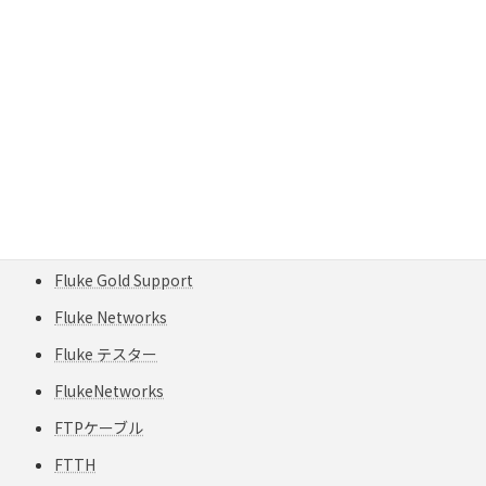
Fiber Optics
Fiber Polarity
FiberInspector
FiberInspector Pro
field-engineer
field-testing
Fluke
Fluke Gold Support
Fluke Networks
Fluke テスター
FlukeNetworks
FTPケーブル
FTTH