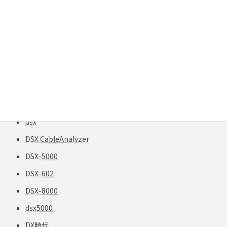
DC抵抗
DC抵抗不平衡
Dennis Mazaris
Design Guide
Design Guidelines
DeviceNet
DHCP診断
dsx
DSX CableAnalyzer
DSX-5000
DSX-602
DSX-8000
dsx5000
DX時代