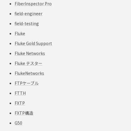
FiberInspector Pro
field-engineer
field-testing
Fluke
Fluke Gold Support
Fluke Networks
Fluke テスター
FlukeNetworks
FTPケーブル
FTTH
FXTP
FXTP構造
G50