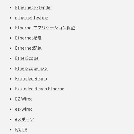
Ethernet Extender
ethernet testing
Ethernetアプリケーション保証
Ethernet給電
Ethernet配線
EtherScope
EtherScope nXG
Extended Reach
Extended Reach Ethernet
EZ Wired
ez-wired
eスポーツ
F/UTP