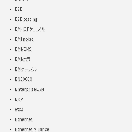
E2E
E2E testing
EM-ICTケーブル
EMI noise
EMI/EMS
EMI対策
EMケーブル
EN50600
EnterpriseLAN
ERP
etc.)
Ethernet
Ethernet Alliance