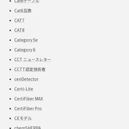
Cat6ケーブル
Cat6互換
CAT7
CAT8
Category 5e
Category 6
CCT ニュースレター
CCTT認定技術者
cenDetector
Certi-Lite
CertiFiber MAX
CertiFiber Pro
CEモデル
chemSHERPA