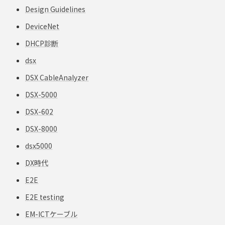
Design Guidelines
DeviceNet
DHCP診断
dsx
DSX CableAnalyzer
DSX-5000
DSX-602
DSX-8000
dsx5000
DX時代
E2E
E2E testing
EM-ICTケーブル