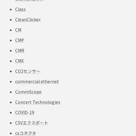
Class
CleanClicker
CM
CMP
CMR
CMX
CO2センサー
commercial ethernet
CommScope
Concert Technologies
COVID-19
CSVエクスポート
csコネクタ