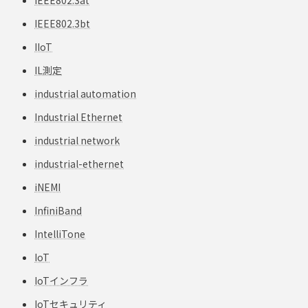
IEEE802.3bt
IIoT
IL測定
industrial automation
Industrial Ethernet
industrial network
industrial-ethernet
iNEMI
InfiniBand
IntelliTone
IoT
IoTインフラ
IoTセキュリティ