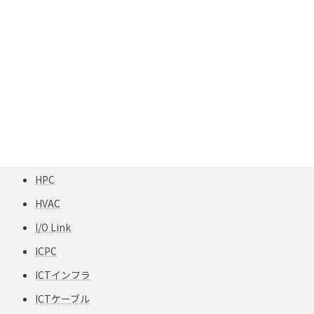
GigaREACH XL
GIGAスクール構想
H12-TPCC 5
HART
HCF
HFCフリー
HFS-TPCC 6A(S) PATCH-FA
HPC
HVAC
I/O Link
ICPC
ICTインフラ
ICTケーブル