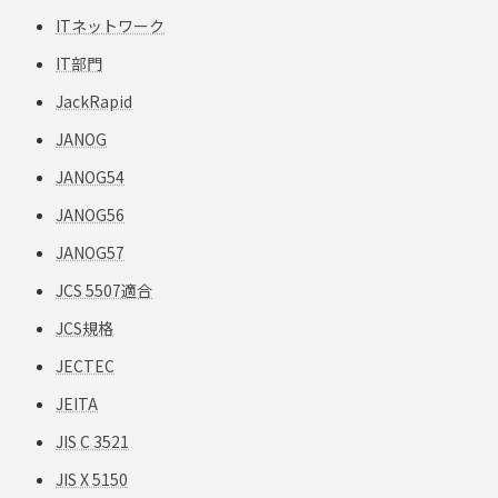
ITネットワーク
IT部門
JackRapid
JANOG
JANOG54
JANOG56
JANOG57
JCS 5507適合
JCS規格
JECTEC
JEITA
JIS C 3521
JIS X 5150