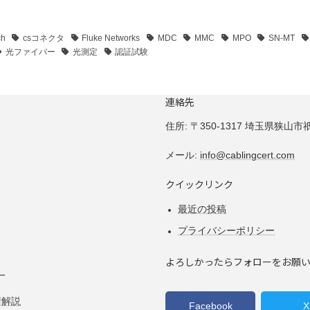
ch
csコネクタ
Fluke Networks
MDC
MMC
MPO
SN-MT
光ファイバー
光測定
認証試験
連絡先
住所:
〒350-1317 埼玉県狭山市祇園
メール:
info@cablingcert.com
クイックリンク
最近の投稿
プライバシーポリシー
よろしかったらフォローをお願
ー
術解説
Facebook
X