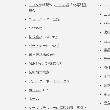
JEITA 情報配線システム標準化専⾨委
inte
員会
ニ
ニュースレター登録
パー
glossary
比
株式会社 ASE-Net
パ
パートナーについて
業
日本製線株式会社
デ
AEPジャパン株式会社
海
技術情報検索
ホ
フルーク・ネットワークス
試
ホーム TEST
ポ
ホーム
導
ケーブルテスターの基礎知識｜種類・