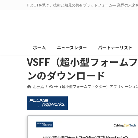
コ
ナ
ITとOTを繋ぐ、技術と知見の共有プラットフォーム— 業界の未来
ン
ビ
テ
ゲ
ン
ー
ツ
シ
へ
ョ
ホーム
ニュースレター
パートナーリスト
ス
ン
VSFF（超小型フォー
キ
に
ッ
移
ンのダウンロード
プ
動
ホーム
VSFF（超小型フォームファクター）アプリケーシ