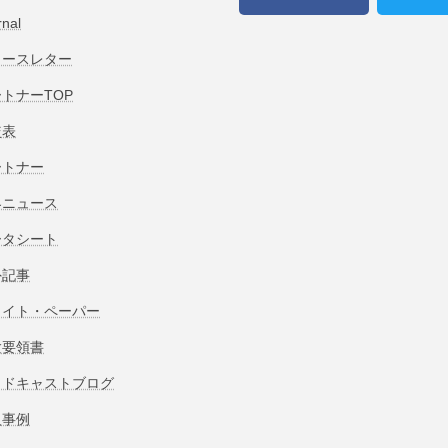
rnal
ュースレター
トナーTOP
較表
ートナー
界ニュース
ータシート
外記事
ワイト・ペーパー
験要領書
ッドキャストブログ
入事例