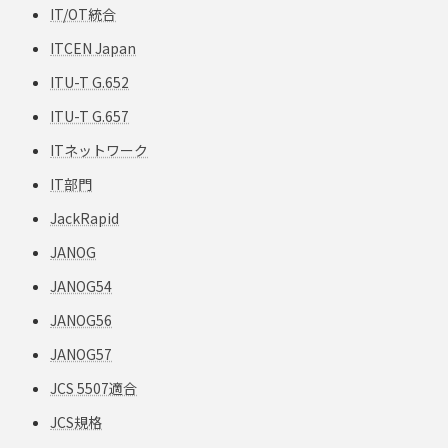
IT/OT統合
ITCEN Japan
ITU-T G.652
ITU-T G.657
ITネットワーク
IT部門
JackRapid
JANOG
JANOG54
JANOG56
JANOG57
JCS 5507適合
JCS規格