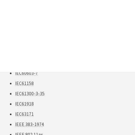
ICT業界
ICT配線
IDC接続
IDC端子
IEC 61300-3-35
IEC 61300-3-35 Edition 3
IEC 63171
IEC60603-7
IEC61158
IEC61300-3-35
IEC61918
IEC63171
IEEE 383-1974
IEEE 802.11ax